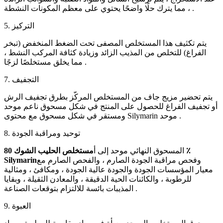
، مما يترك حلًا واضحًا يحتوي على معظم المكونات النشطة .
5. التركيز
يتم تكثيف هذا المستخلص المصفى تحت الضغط المنخفض (تبخر
الفراغ) للتخلص من المذيب الزائد وزيادة كثافة المركب النشط ،
مما يخلق مستخلصًا لزجًا .
7. التجفيف
يتم تحضير مزيج جاف من المستخلص المركّز بطرق تجفيف الرش
أو تجفيف الفراغ للحصول على المنتج في شكل مسحوق ناعم موحد
ومستقر في شكل مسحوق مع محتوى Silymarin موحد .
8. توحيد ومراقبة الجودة
المسحوق النهائي موحد إلى أ
مستخلص الحليب الشوك 80 ٪
وفحص مراقبة الجودة الصارم ، والفحص الصارم مع
Silymarin
معيار المؤسسات الجودة والجودة عالية الجودة ، ومكافئ ، ومثالية
للرطوبة ، والكائنات الحية الدقيقة ، والمعادن الثقيلة ، وبقايا
المذيبات بائسة للالتزام بتوقعات الصناعة .
9. العبوة