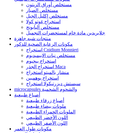
مستخلص أوراق الزيتون
مستخلص الصبار
مستخلص إكليل الجبل
استخراج غوتو كولا
مستخلص البابونج
جلابريدين مادة خام لمستحضرات التجميل
منتجات شبه جاهزة
مكونات الرعاية الصحية للذكور
استخراج Cnidium Monnieri
مستخلص نبات الابيميديوم
استخراج بيجيوم
استخراج الجذر Maca
منشار بالميتو استخراج
استخراج يوهمبين
سيستش ديزرتيكولا استخراج
microcapsules والشحوم الشحمية
أصباغ طبيعية
أصباغ زرقاء طبيعية
ملونات بيضاء طبيعية
الملونات الحمراء الطبيعية
اللون الأخضر الطبيعي
اللون الأصفر الطبيعي
مكونات طول العمر