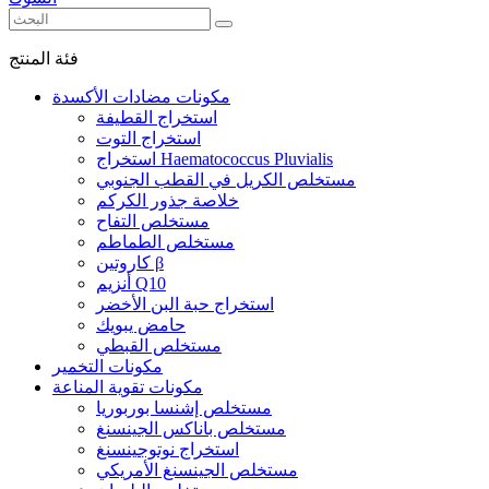
فئة المنتج
مكونات مضادات الأكسدة
استخراج القطيفة
استخراج التوت
استخراج Haematococcus Pluvialis
مستخلص الكريل في القطب الجنوبي
خلاصة جذور الكركم
مستخلص التفاح
مستخلص الطماطم
كاروتين β
أنزيم Q10
استخراج حبة البن الأخضر
حامض يبويك
مستخلص القبطي
مكونات التخمير
مكونات تقوية المناعة
مستخلص إشنسا بوربوريا
مستخلص باناكس الجينسنغ
استخراج نوتوجينسنغ
مستخلص الجينسنغ الأمريكي