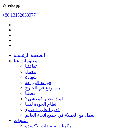
Whatsapp
+86 13152033977
الصفحة الرئيسية
معلومات عنا
ثقافتنا
معمل
شهادة
قواعد الزراعة
مستودع في الخارج
قصتنا
لماذا تختار كينغشي؟
نظام الجودة لدينا
قدرتنا على التصنيع
العمل مع العملاء في جميع أنحاء العالم
منتجات
مكونات مضادات الأكسدة