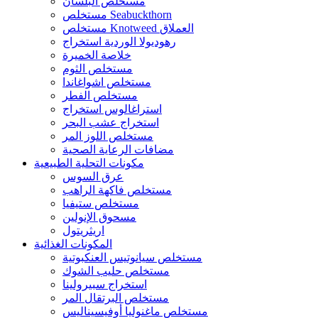
مستخلص البلسان
مستخلص Seabuckthorn
مستخلص Knotweed العملاق
رهوديولا الوردية استخراج
خلاصة الخميرة
مستخلص الثوم
مستخلص اشواغاندا
مستخلص الفطر
استراغالوس استخراج
استخراج عشب البحر
مستخلص اللوز المر
مضافات الرعاية الصحية
مكونات التحلية الطبيعية
عرق السوس
مستخلص فاكهة الراهب
مستخلص ستيفيا
مسحوق الإنولين
اريثريتول
المكونات الغذائية
مستخلص سيانوتيس العنكبوتية
مستخلص حليب الشوك
استخراج سبيرولينا
مستخلص البرتقال المر
مستخلص ماغنوليا أوفيسيناليس