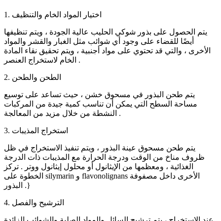
1. اختيار المواد الخام والتنظيف
يتم الحصول على بذور شوكي الحليب عالية الجودة ، ويتم تنظيفها
أيضًا للقضاء على وجود أي شوائب مثل الغبار والقشر والمواد
الأخرى ، والتي قد تحتوي على مواد أجنبية ، ويتم تحقيق نقاء المادة
الخام لاستخراج العنصر .
2. الطحن والطحن
يتم طحن البذور في مسحوق خشن ، حيث تساعد على توسيع
مساحة السطح التي يمكن أن تناسب كمية جيدة من المركبات
النشطة من خلال مزيد من المعالجة .
3. استخراج المذيبات
يتم طحن مسحوق عينة البذور ، ويتم تنفيذ الاستخراج في ظل
ظروف مناخ من الوقت ودرجة الحرارة مع المذيبات ذات الدرجة
الغذائية ، ومعظمها من الإيثانول أو محلول إيثانول ووتر . تركز
الخطوة على silymarin و flavonolignans الأخرى داخل مصفوفة
البذور .}
4. الترشيح والفصل
عند الاستخراج ، يتم ترشيح السائل والمواد الصلبة والشوائب الزائدة