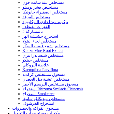
مستخلص نبتة سانت جون
مستخلص قشر بوميلو
مستخلص الصفيراء جابونيكا
مستخلص القرفة
نيكوتيناميد أحادي النوكليوتيد
القفزات مقتطف
5-بالمشاركة
استخراج حشيشة الهر
مستخلص لحاء البتولا
مستخلص شمع قصب السكر
Kudzu Vine Root Extract
مستخلص شيساندرا بيري
مستخلص جينكو
خلاصة البروكلي
Kaempferia Parviflora
مسحوق مستخلص كركديه
مستخلص عشبة ذيل الحصان
مسحوق مستخلص البرسيم الأحمر
استخراج Rhizoma Smilacis Chinensis
استخراج Smoketree
مستخلص ميديكاغو ساتيفا
استخراج الخرشوف
مسحوق الفواكه والخضروات
مكونات مستحضرات التجميل