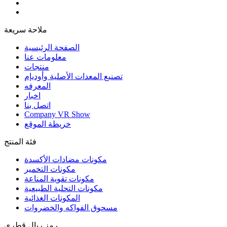
ملاحة سريعة
الصفحة الرئيسية
معلومات عنا
منتجات
تصنيع المعدات الأصلية وأوديإم
المعرفه
اخبار
اتصل بنا
Company VR Show
خريطة الموقع
فئة المنتج
مكونات مضادات الأكسدة
مكونات التخمير
مكونات تقوية المناعة
مكونات التحلية الطبيعية
المكونات الغذائية
مسحوق الفواكه والخضروات
رمز ريال قطري