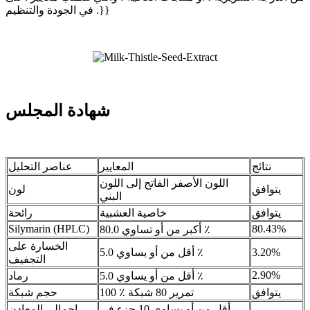
في الجودة والتنظيم .}}
شهادة المجلس
نتائج
المعايير
عناصر التحليل
اللون الأصفر الفاتح إلى اللون
يتوافق
لون
البني
يتوافق
خاصية العشبية
رائحة
Silymarin (HPLC)
80.43%
أكبر من أو تساوي 80.0 ٪
الخسارة على
3.20%
أقل من أو يساوي 5.0 ٪
التجفيف
2.90%
أقل من أو يساوي 5.0 ٪
رماد
يتوافق
100 ٪ تمرير 80 شبكة
حجم شبكة
أقل من أو يساوي 10 جزء في
إجمالي المعادن