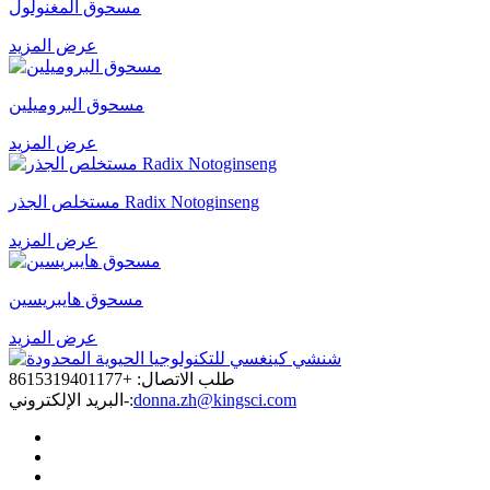
مسحوق المغنولول
عرض المزيد
مسحوق البروميلين
عرض المزيد
مستخلص الجذر Radix Notoginseng
عرض المزيد
مسحوق هايبريسين
عرض المزيد
طلب الاتصال: +8615319401177
donna.zh@kingsci.com
البريد الإلكتروني-: