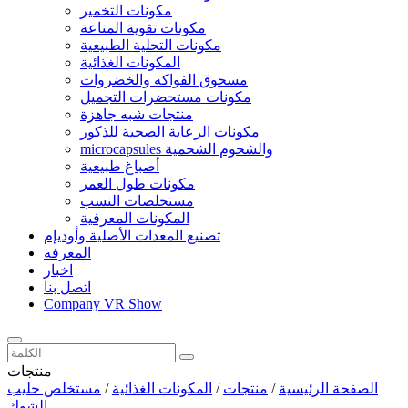
مكونات التخمير
مكونات تقوية المناعة
مكونات التحلية الطبيعية
المكونات الغذائية
مسحوق الفواكه والخضروات
مكونات مستحضرات التجميل
منتجات شبه جاهزة
مكونات الرعاية الصحية للذكور
microcapsules والشحوم الشحمية
أصباغ طبيعية
مكونات طول العمر
مستخلصات النسب
المكونات المعرفية
تصنيع المعدات الأصلية وأوديإم
المعرفه
اخبار
اتصل بنا
Company VR Show
منتجات
الصفحة الرئيسية
/
منتجات
/
المكونات الغذائية
/
مستخلص حليب
الشوك