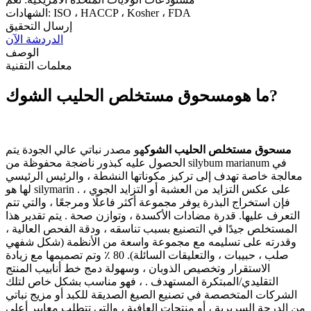
الشهادات: ISO ، HACCP ، Kosher ، FDA
إرسال التحقيق
الدردشة الآن
الوصف
معلمات التقنية
?
ما هو
مسحوق مستخلص الحليب الشوك
مسحوق مستخلص الحليب الشوك
هو مصدر نباتي عالي الجودة يتم
الحصول عليه كبذور ناضجة محفوظة من silybum marianum في
معالجة خاصة تهدف إلى تركيز مكوناتها النشطة ، والرئيس الرئيسي
لها هو silymarin . على عكس التزايد من العشبة أو التزايد الجوي ،
فإن استخراج البذرة يوفر مجموعة أكثر فاعلًا ومرجعًا ، والتي تتم
التعرف عليها. قدرة مضادات الأكسدة ، وتوازن صحة . يتم تقدير هذا
المستخلص جيدًا في التصنيع بسبب تناسقه ، ودقة الفحص العالية ،
وقدرته على تسليمه مع مجموعة واسعة من الأنظمة (شكل شفهي
صلب ، حبيبات ، والتعليقات السائلة). 80 ٪ وتم تصميمها مع زيادة
الاستقرار وتخصيص الذوبان ، وسهولة دمج خط أنابيب المنتج
التقليدي/المبتكرة المستهدف . ، فهو مناسب بشكل خاص لتلك
الشركات المتخصصة في تصنيع الصيغ الصديقة للكبد أو مزيج نباتي
من الدرجة السريرية ، أو منتجات العافية ، والتي تتطلب معايير أعلى