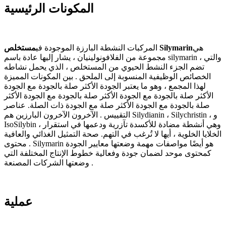
المكونات الرئيسية
هي
مستخلص Silymarin
المركبات النشطة البارزة الموجودة في
مجموعة من الفلافونولينيان ، يشار إليها عادة باسم silymarin ، والتي
تضم الجزء النشط الحيوي من المستخلص ، الذي يحمل نشاطه
الخصائص الوظيفية المنسوبة إلى الملحق . بين المكونات المميزة
لهذا المجمع ، وهو ما يعتبر الجودة الأكثر صلة بالجودة مع الجودة
الأكثر صلة بالجودة مع الجودة الأكثر صلة بالجودة مع الجودة الأكثر
صلة بالجودة مع الجودة الأكثر صلة مع الجودة ذات الصلة. عناصر
التقييس . الآخرون الآخرون البارزين هم Silydianin ، Silychristin ، و
IsoSilybin ، وهي أنشطة مضادة للأكسدة تآزرية ودعمها في استقرار
الخلايا الخلوية ، أيها لا تُرغب في التهم. صحة التمثيل الغذائي والعافية
. محتوى Silymarin هو أيضًا مواصفات مهمة وضعتها معايير الجودة
كمحتوى موحد لضمان جودة وفعالية خطوط الإنتاج المختلفة التي
وضعتها الشركات المصنعة .
عملية