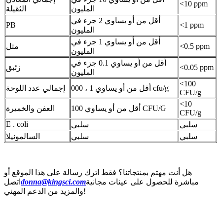
<10 ppm
المليون
الثقيلة
أقل من أو يساوي 2 جزء في
PB
<1 ppm
المليون
أقل من أو يساوي 1 جزء في
<0.5 ppm
مثل
المليون
أقل من أو يساوي 0.1 جزء في
<0.05 ppm
زئبق
المليون
<100
أقل من أو يساوي 1 ، 000 cfu/g
إجمالي عدد اللوحة
CFU/g
<10
أقل من أو يساوي 100 CFU/G
العفن والخميرة
CFU/g
E . coli
سلبي
سلبي
سلبي
سلبي
السالمونيلا
هل أنت مهتم بمنتجاتنا؟ فقط اترك رسالة على هذا الموقع أو
مباشرة للحصول على عينات مجانية
donna@kingsci.com
اتصل
والمزيد من الدعم المهني!